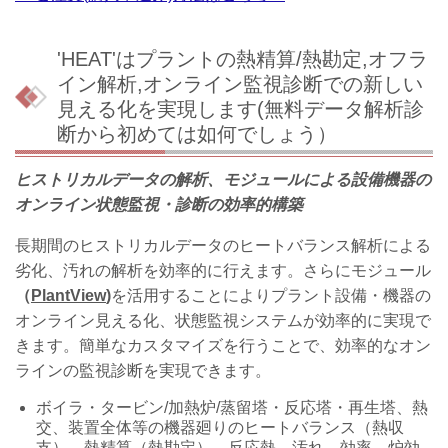
'HEAT'はプラントの熱精算/熱勘定,オフラ
イン解析,オンライン監視診断での新しい
見える化を実現します(無料データ解析診
断から初めては如何でしょう）
ヒストリカルデータの解析、モジュールによる設備機器の
オンライン状態監視・診断の効率的構築
長期間のヒストリカルデータのヒートバランス解析による
劣化、汚れの解析を効率的に行えます。さらにモジュール
（
PlantView
)
を活用することによりプラント設備・機器の
オンライン見える化、状態監視システムが効率的に実現で
きます。簡単なカスタマイズを行うことで、効率的なオン
ラインの監視診断を実現できます。
ボイラ・タービン/加熱炉/蒸留塔・反応塔・再生塔、熱
交、装置全体等の機器廻りのヒートバランス（熱収
支）、熱精算（熱勘定）、反応熱、汚れ、効率、炉効