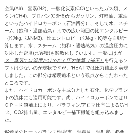
空気(Air)、窒素(N2)、一酸化炭素(CO)といったガス類、メ
タン(CH4)、プロパン(C3H8)からガソリン、灯軽油、重油
といったハイドロカーボン（石油留分）、そして水、スチ
ーム（飽和・過熱蒸気）までの広い範囲の比エンタルピー
（KJ/kg, KJ/NM3)、比エントロピー(KJ/kg・K)等を自動計
算します。水、スチーム（飽和・過熱蒸気）の温度圧力に
対応した密度(比容積)も関数化しています。一般には
ガ
ス、蒸気では温度だけでなく圧力換算（補正）
を行えるソ
フトは少ないのが現状ですが、'HEAT'では圧力補正を実現
しました。この部分は精度追求という観点からこだわった
ところです。
また、ハイドロカーボンを主成分とした石化、化学プラン
トの流体にも適用可能です。尚、ハイドロカーボンではＵ
ＯＰ－Ｋ値補正により、パラフィン/アロマ比率によるC/H
比、CO2排出量、エンタルピー補正機能も組み込みまし
た。
燃焼系のヒートバランス/熱収支、熱精算、熱勘定に必要