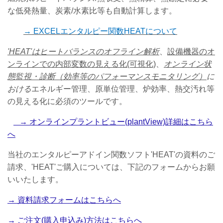
な低発熱量、炭素/水素比等も自動計算します。
→
EXCEL
エンタルピー関数
HEATについて
'HEAT'
はヒートバランスのオフライン解析
、
設備機器のオ
ンラインでの内部変数の見える化(可視化)
、
オンライン状
態監視・診断（効率等のパフォーマンスモニタリング）
に
おける
エネルギー管理、原単位管理、炉効率、熱交汚れ等
の見える化に必須のツールです。
→ オンラインプラントビュー(plantView)詳細はこちら
へ
当社のエンタルピーアドイン関数ソフト'HEAT'の資料のご
請求、'HEAT'ご購入については、下記のフォームからお願
いいたします。
→ 資料請求フォームはこちらへ
→ ご注文(購入申込み)方法はこちらへ