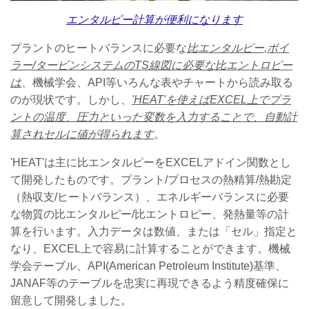
エンタルピー計算が
便利になります
プラントのヒートバランスに必要な
比エンタルピー,ボイ
ラー/タービンシステムのTS線図に必要な比エントロピー
は
、機械学会、API等いろんな表やチャートから読み取る
のが現状です。しかし、
'HEAT'
を使えば
EXCEL
上でプラ
ントの温度、圧力といった変数を入力することで、自動計
算されセルに値が得られます
。
'HEAT'は主に比エンタルピーをEXCELアドイン関数とし
て開発したものです。プラント/プロセスの熱精算/熱勘定
（熱収支/ヒートバランス）、エネルギーバランスに必要
な物質の比エンタルピー/比エントロピー、発熱量等の計
算を行います。入力データは数値、または「セル」指定と
なり、EXCEL上で容易に計算することができます。機械
学会テーブル、API(American Petroleum Institute)基準、
JANAF等のテーブルを忠実に再現できるよう精度確保に
留意して開発しました。