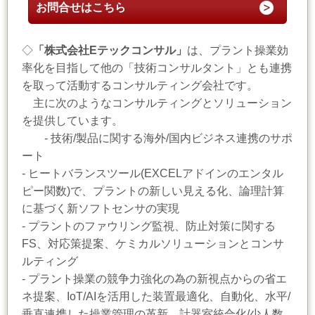
お問合せはこちら
◇
「株式会社Eテックコンサル」
は、プラント操業効
率化を目指して他の「技術コンサルタント」とも連携
を取って活動するコンサルティング会社です。
主に次のようなコンサルティングとソリューション
を提供しています。
- 技術/製品に関する海外/国内ビジネス連携のサポ
ート
- ヒートバランスツール(EXCELアドインのエンタル
ピー関数)で、プラントの新しい見える化、論理計算
に基づく新ソフトセンサの実現
- プラントのファウリング監視、防止対策に関する
FS、対応策提案、ケミカルソリューションとコンサ
ルティング
- プラント操業の競争力強化の為の新視点からの省エ
ネ提案、IoT/AIを活用した装置最適化、自動化、水平/
垂直連携した操業管理の革新、計器室統合化/少人数