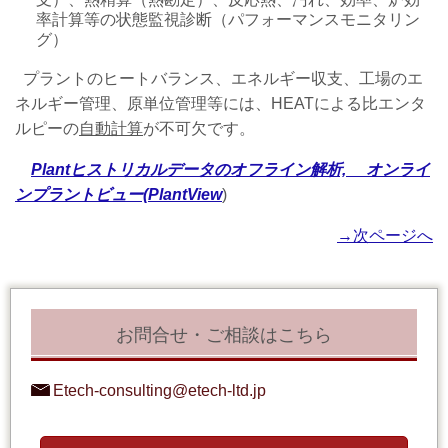
率計算等の状態監視診断（パフォーマンスモニタリン
グ）
プラントのヒートバランス、エネルギー収支、工場のエ
ネルギー管理、原単位管理等には、HEATによる比エンタ
ルピーの
自動計算
が不可欠です。
Plantヒストリカルデータのオフライン解析,
オンライ
ンプラントビュー(
PlantView
)
→次ページへ
お問合せ・ご相談はこちら
Etech-consulting@etech-ltd.jp